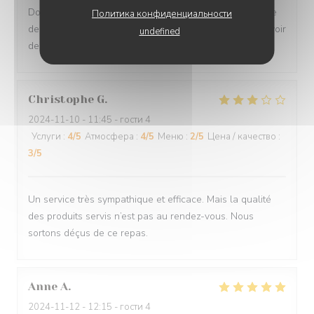
Dommage d être obligé de réserver en donnant le Code
Политика конфиденциальности
de sa carte avec 120 euros déduit si retard ! Il y a du avoir
undefined
des abus en même temps ! Moche
Christophe
G
2024-11-10
- 11:45 - гости 4
Услуги
:
4
/5
Атмосфера
:
4
/5
Меню
:
2
/5
Цена / качество
:
3
/5
Un service très sympathique et efficace. Mais la qualité
des produits servis n’est pas au rendez-vous. Nous
sortons déçus de ce repas.
Anne
A
2024-11-12
- 12:15 - гости 4