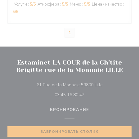
Услуги
:
5
/5
Атмосфера
:
5
/5
Меню
:
5
/5
Цена / качество
:
5
/5
1
Estaminet LA COUR de la Ch’tite
Brigitte rue de la Monnaie LILLE
((открывается в н
61 Rue de la Monnaie 59800 Lille
03 45 16 80 47
БРОНИРОВАНИЕ
ЗАБРОНИРОВАТЬ СТОЛИК