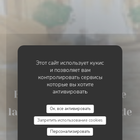
Этот сайт использует кукис
и позволяет вам
контролировать сервисы
ESTAMINET FLAMAND
•
LILLE
которые вы хотите
активировать
Estaminet LA COUR de
Ок, все активировать
la Ch’tite Brigitte rue de
Запретить использование cookies
la Monnaie LILLE
Персонализировать