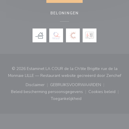
BELONINGEN
© 2026 Estaminet LA COUR de la Ch’tite Brigitte rue de la
((op
Monnaie LILLE — Restaurant website gecreëerd door
Zenchef
Disclaimer
GEBRUIKSVOORWAARDEN
((opent in een nieuw venster))
((opent in een nieuw venster
Beleid bescherming persoonsgegevens
Cookies beleid
((opent in een nieuw venster))
((opent in ee
Toegankelijkheid
((opent in een nieuw venster))