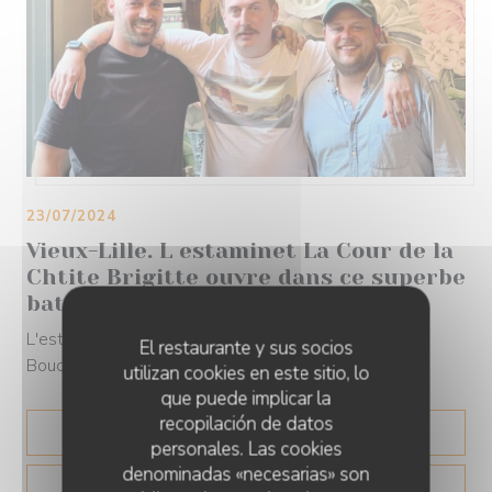
23/07/2024
Vieux-Lille. L estaminet La Cour de la
Chtite Brigitte ouvre dans ce superbe
batiment classé
L'estaminet Ch'tite Brigitte, déjà présent rue des
El restaurante y sus socios
Bouchers, s'installe aussi rue de la Monnaie, s'...
utilizan cookies en este sitio, lo
que puede implicar la
recopilación de datos
((ABRE EN UNA NUEVA 
LEA EL ARTICULO
personales. Las cookies
denominadas «necesarias» son
((ABRE EN UNA N
MIRA EL ARTICULO DE PRENSA