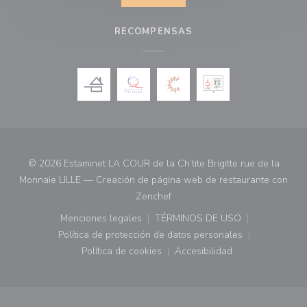
RECOMPENSAS
© 2026 Estaminet LA COUR de la Ch’tite Brigitte rue de la
Monnaie LILLE — Creación de página web de restaurante con
((abre en una nueva ventana))
Zenchef
Menciones legales
TÉRMINOS DE USO
((abre en una nueva ventana))
((abre en una nueva ven
Política de protección de datos personales
((abre en una nueva ventana))
Política de cookies
Accesibilidad
((abre en una nueva ventana))
((abre en una nueva ven