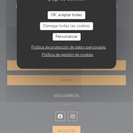
Brigitte rue de la Monnaie LILLE
OK, aceptar todas
((abre en una nue
61 Rue de la Monnaie 59800 Lille
Denegar todas las cookies
03 45 16 80 47
Personalizar
RESERVA
Política de protección de datos personales
Política de gestión de cookies
RESERVAR UNA MESA
VALES
SEGUIRNOS
Facebook ((abre en una nueva vent
Instagram ((abre en una nuev
BOLETÍN