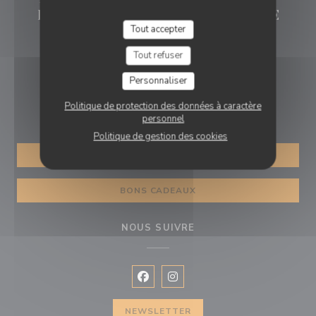
Brigitte rue de la Monnaie LILLE
Tout accepter
((ouvre une nouvel
61 Rue de la Monnaie 59800 Lille
Tout refuser
03 45 16 80 47
Personnaliser
RÉSERVATION
Politique de protection des données à caractère
personnel
Politique de gestion des cookies
RÉSERVER
BONS CADEAUX
NOUS SUIVRE
Facebook ((ouvre une nouvelle fenê
Instagram ((ouvre une nouvell
NEWSLETTER