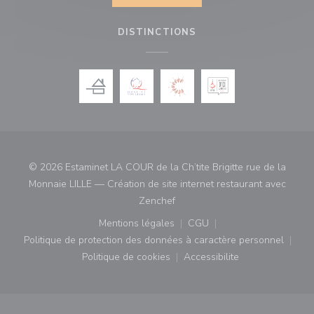
DISTINCTIONS
© 2026 Estaminet LA COUR de la Ch’tite Brigitte rue de la
Monnaie LILLE — Création de site internet restaurant avec
((ouvre une nouvelle fenêtre))
Zenchef
Mentions légales
CGU
((ouvre une nouvelle fenêtre))
((ouvre une nouvelle fenê
Politique de protection des données à caractère personnel
((ouvre une nouvelle fenêtre))
Politique de cookies
Accessibilite
((ouvre une nouvelle fenêtre))
((ouvre une nouvelle fe